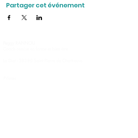
Partager cet événement
Peggy RANNOU
Coach remise en forme et bien être
La Diat - 38380 Saint Pierre de Chartreuse
Pilates
Stretching relaxation
Circuit training
Renforcement musculaire
Marche nordique
Massage Ayurvédique
Massage Californien
Massage Suédois