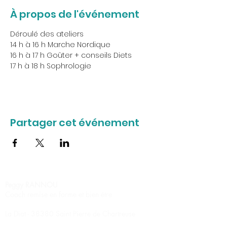
À propos de l'événement
Déroulé des ateliers
14 h à 16 h Marche Nordique
16 h à 17 h Goûter + conseils Diets
17 h à 18 h Sophrologie
Partager cet événement
Peggy RANNOU
Coach remise en forme et bien être
La Diat - 38380 Saint Pierre de Chartreuse