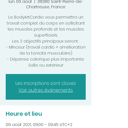
lun. 09 août
  |  
38380 Saint-Pierre-de-
Chartreuse, France
Le BodyArtCardio vous permettra un
travail complet du corps en sollicitant
les muscles profonds et les muscles
superficiels.
Les 2 objectifs principaux seront :
- MInceur (travail cardio + amélioration
de la tonicité musculaire)
- Dépense calorique plus importante.
Salle ou extérieur
Les inscriptions sont closes
Voir autres événements
Heure et lieu
09 août 2021, 09:00 – 09:45 UTC+2