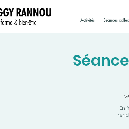
Activités
Séances collec
Séance
ve
En f
rende