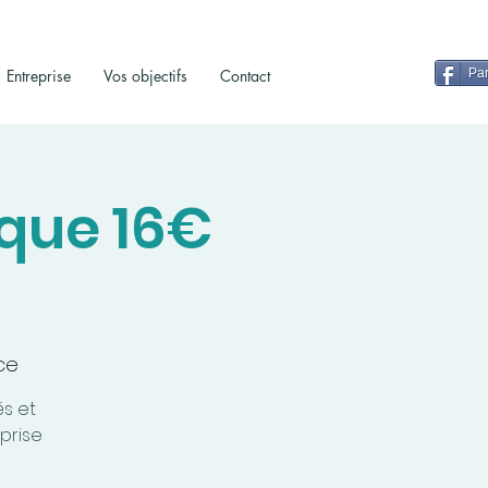
Entreprise
Vos objectifs
Contact
Par
que 16€
ce
és et
rprise