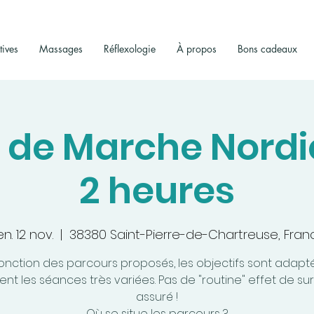
tives
Massages
Réflexologie
À propos
Bons cadeaux
 de Marche Nordi
2 heures
n. 12 nov.
  |  
38380 Saint-Pierre-de-Chartreuse, Fran
onction des parcours proposés, les objectifs sont adapt
nt les séances très variées. Pas de "routine" effet de su
assuré !
Où se situe les parcours ?