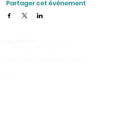
Partager cet événement
Peggy RANNOU
Coach remise en forme et bien être
La Diat - 38380 Saint Pierre de Chartreuse
Pilates
Stretching relaxation
Circuit training
Renforcement musculaire
Marche nordique
Massage Ayurvédique
Massage Californien
Massage Suédois