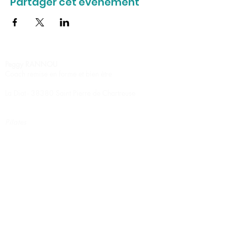
Partager cet événement
Peggy RANNOU
Coach remise en forme et bien être
La Diat - 38380 Saint Pierre de Chartreuse
Pilates
Stretching relaxation
Circuit training
Renforcement musculaire
Marche nordique
Massage Ayurvédique
Massage Californien
Massage Suédois