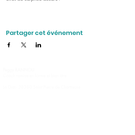
Partager cet événement
Peggy RANNOU
Coach remise en forme et bien être
La Diat - 38380 Saint Pierre de Chartreuse
Pilates
Stretching relaxation
Circuit training
Renforcement musculaire