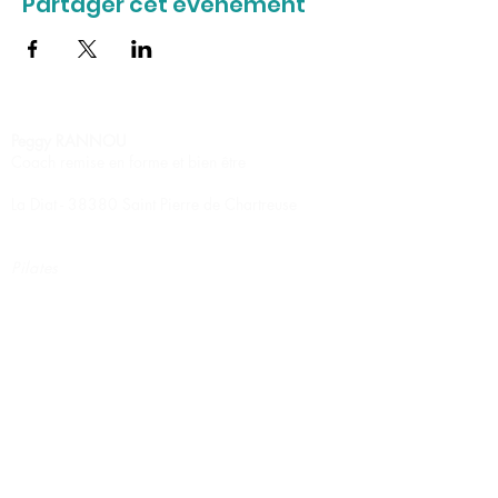
Partager cet événement
Peggy RANNOU
Coach remise en forme et bien être
La Diat - 38380 Saint Pierre de Chartreuse
Pilates
Stretching relaxation
Circuit training
Renforcement musculaire
Marche nordique
Massage Ayurvédique
Massage Californien
Massage Suédois