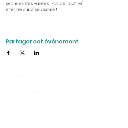
séances très variées.  Pas de "routine" 
effet de surprise assuré !
Partager cet événement
Peggy RANNOU
Coach remise en forme et bien être
La Diat - 38380 Saint Pierre de Chartreuse
Pilates
Stretching relaxation
Circuit training