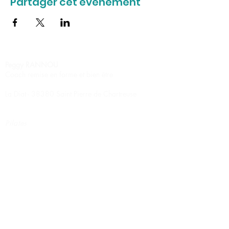
Partager cet événement
Peggy RANNOU
Coach remise en forme et bien être
La Diat - 38380 Saint Pierre de Chartreuse
Pilates
Stretching relaxation
Circuit training
Renforcement musculaire
Marche nordique
Massage Ayurvédique
Massage Californien
Massage Suédois