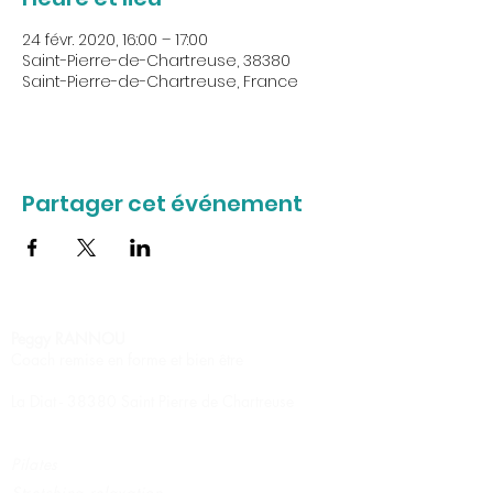
24 févr. 2020, 16:00 – 17:00
Saint-Pierre-de-Chartreuse, 38380
Saint-Pierre-de-Chartreuse, France
Partager cet événement
Peggy RANNOU
Coach remise en forme et bien être
La Diat - 38380 Saint Pierre de Chartreuse
Pilates
Stretching relaxation