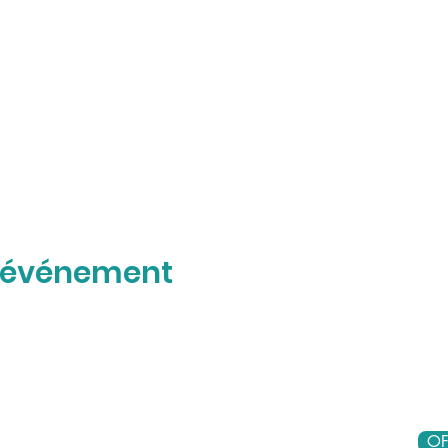
t événement
OF