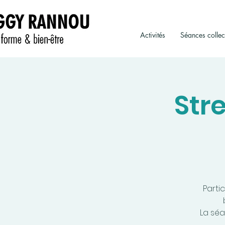
Activités
Séances collec
Str
Parti
La séa