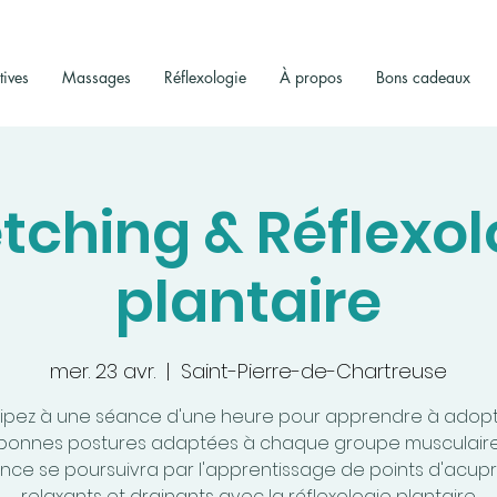
tives
Massages
Réflexologie
À propos
Bons cadeaux
etching & Réflexol
plantaire
mer. 23 avr.
  |  
Saint-Pierre-de-Chartreuse
cipez à une séance d'une heure pour apprendre à adopt
bonnes postures adaptées à chaque groupe musculaire
nce se poursuivra par l'apprentissage de points d'acup
relaxants et drainants avec la réflexologie plantaire.